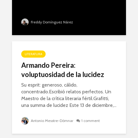
Ranking de
FLASH B
aspirantes:
LOBOS Y
Freddy Domínguez Nárez
famosos,
HOMBRES
reconocidos y
PRESIDE
conocidos
Neme: có
La gran sorpresa:
gobernado
LITERATURA
Jimena De La Vega
perfume
Armando Pereira:
Brindis se inscribe
para diputada en la
voluptuosidad de la lucidez
encuesta de
Morena
Su esprit: generoso, cálido,
concentrado.Escribió relatos perfectos. Un
Maestro de la crítica literaria fértil.Grafitti,
una summa de lucidez Este 13 de diciembre,...
Antonio Messtre-Dömnar
1 comment